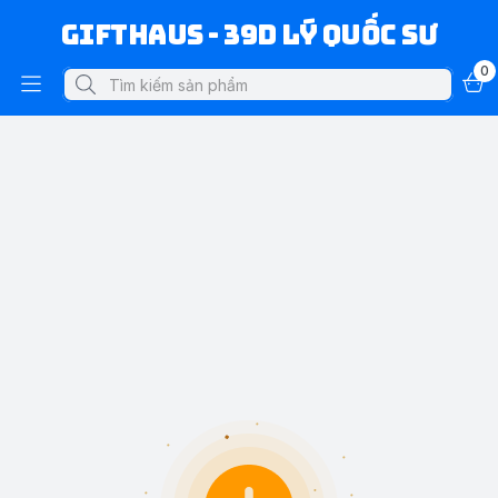
Gifthaus - 39D Lý Quốc Sư
0