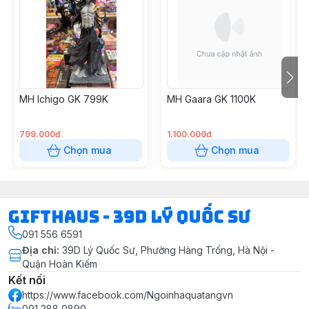
MH Ichigo GK 799K
MH Gaara GK 1100K
799.000đ
1.100.000đ
Chọn mua
Chọn mua
Gifthaus - 39D Lý Quốc Sư
091 556 6591
Địa chỉ
:
39D Lý Quốc Sư, Phường Hàng Trống, Hà Nội -
Quận Hoàn Kiếm
Kết nối
https://www.facebook.com/Ngoinhaquatangvn
091 288 0890