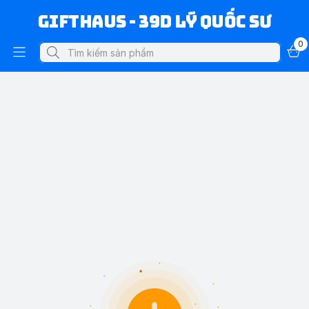
Gifthaus - 39D Lý Quốc Sư
0