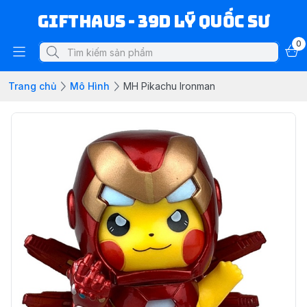
Gifthaus - 39D Lý Quốc Sư
0
Trang chủ
Mô Hình
MH Pikachu Ironman