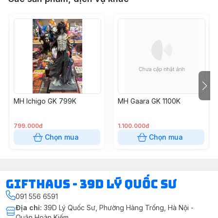
MH Ichigo GK 799K
MH Gaara GK 1100K
799.000đ
1.100.000đ
Chọn mua
Chọn mua
Gifthaus - 39D Lý Quốc Sư
091 556 6591
Địa chỉ
:
39D Lý Quốc Sư, Phường Hàng Trống, Hà Nội -
Quận Hoàn Kiếm