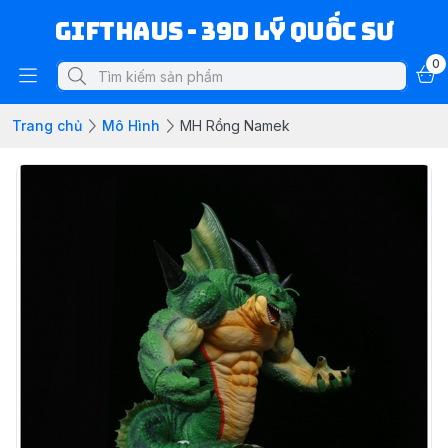
Gifthaus - 39D Lý Quốc Sư
0
Trang chủ
Mô Hình
MH Rồng Namek