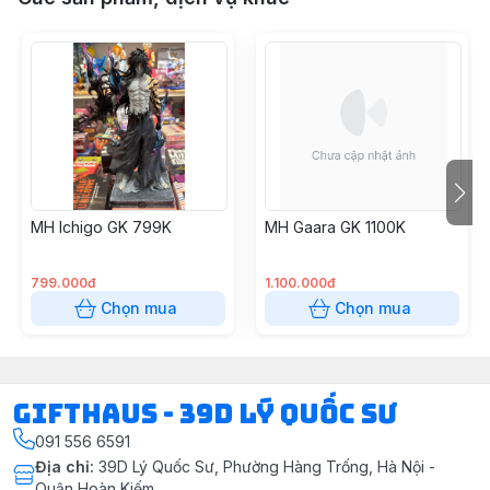
MH Ichigo GK 799K
MH Gaara GK 1100K
799.000đ
1.100.000đ
Chọn mua
Chọn mua
Gifthaus - 39D Lý Quốc Sư
091 556 6591
Địa chỉ
:
39D Lý Quốc Sư, Phường Hàng Trống, Hà Nội -
Quận Hoàn Kiếm