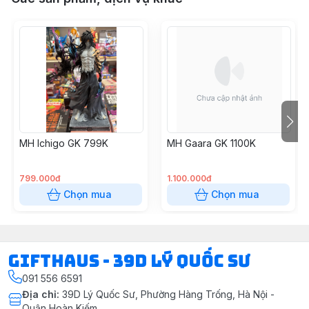
MH Ichigo GK 799K
MH Gaara GK 1100K
799.000đ
1.100.000đ
Chọn mua
Chọn mua
Gifthaus - 39D Lý Quốc Sư
091 556 6591
Địa chỉ
:
39D Lý Quốc Sư, Phường Hàng Trống, Hà Nội -
Quận Hoàn Kiếm