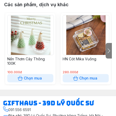
Các sản phẩm, dịch vụ khác
Nến Thơm Cây Thông
HN Cót Mika Vuông
100K
100.000đ
280.000đ
Chọn mua
Chọn mua
Gifthaus - 39D Lý Quốc Sư
091 556 6591
Địa chỉ
:
39D Lý Quốc Sư, Phường Hàng Trống, Hà Nội -