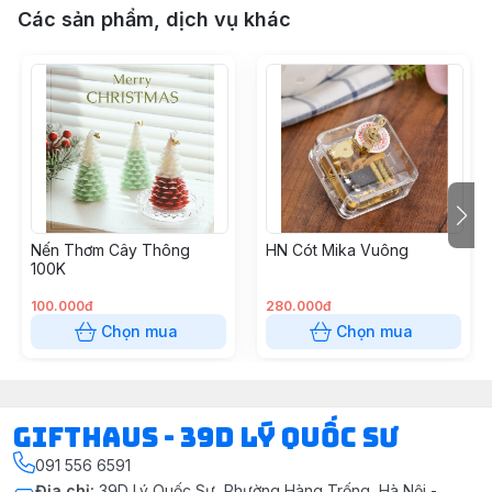
Các sản phẩm, dịch vụ khác
Nến Thơm Cây Thông
HN Cót Mika Vuông
100K
100.000đ
280.000đ
Chọn mua
Chọn mua
Gifthaus - 39D Lý Quốc Sư
091 556 6591
Địa chỉ
:
39D Lý Quốc Sư, Phường Hàng Trống, Hà Nội -