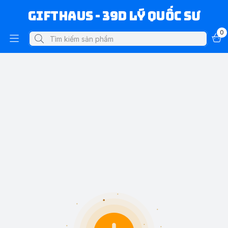
Gifthaus - 39D Lý Quốc Sư
0