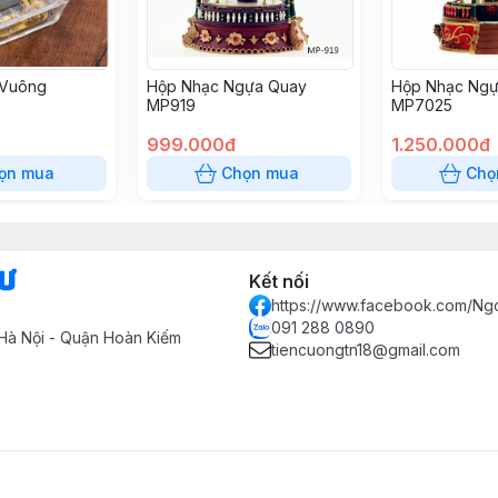
 Vuông
Hộp Nhạc Ngựa Quay
Hộp Nhạc Ngự
MP919
MP7025
999.000đ
1.250.000đ
ọn mua
Chọn mua
Chọ
Sư
Kết nối
https://www.facebook.com/Ng
091 288 0890
Hà Nội - Quận Hoàn Kiếm
tiencuongtn18@gmail.com