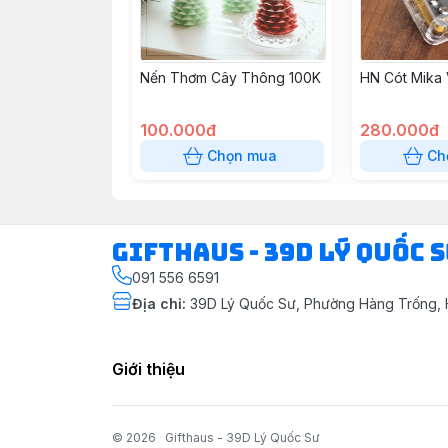
Nến Thơm Cây Thông 100K
HN Cót Mika
100.000đ
280.000đ
Chọn mua
Ch
Gifthaus - 39D Lý Quốc 
091 556 6591
Địa chỉ
:
39D Lý Quốc Sư, Phường Hàng Trống, 
Giới thiệu
© 2026
Gifthaus - 39D Lý Quốc Sư