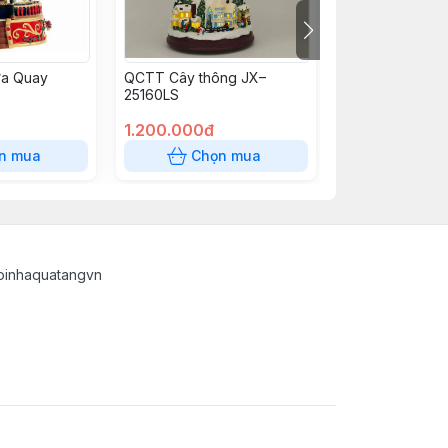
a Quay
QCTT Cây thông JX–
QCTT Cây Thô
25160LS
25153
1.200.000đ
700.000đ
n mua
Chọn mua
Chọn
oinhaquatangvn