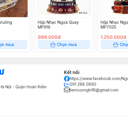
 Vuông
Hộp Nhạc Ngựa Quay
Hộp Nhạc Ngự
MP919
MP7025
999.000đ
1.250.000đ
ọn mua
Chọn mua
Chọ
Sư
Kết nối
https://www.facebook.com/Ng
091 288 0890
Hà Nội - Quận Hoàn Kiếm
tiencuongtn18@gmail.com