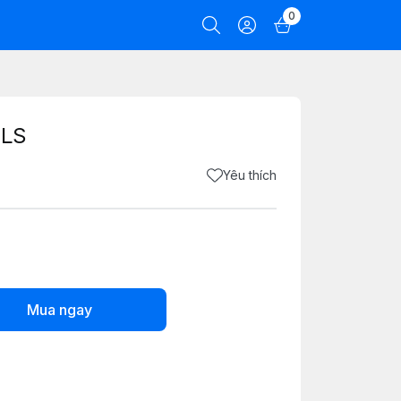
0
0LS
Yêu thích
Mua ngay