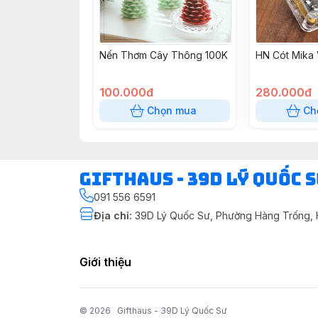
Nến Thơm Cây Thông 100K
HN Cót Mika
100.000đ
280.000đ
Chọn mua
Ch
Gifthaus - 39D Lý Quốc 
091 556 6591
Địa chỉ
:
39D Lý Quốc Sư, Phường Hàng Trống, 
Giới thiệu
© 2026
Gifthaus - 39D Lý Quốc Sư