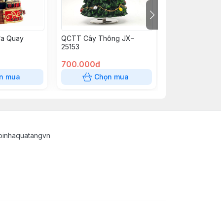
a Quay
QCTT Cây Thông JX–
Hộp Nhạc Xmas
25153
LED 1250K
700.000đ
1.250.000đ
n mua
Chọn mua
Chọn
oinhaquatangvn