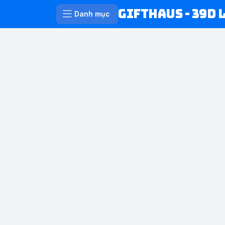
Gifthaus - 39D 
Danh mục