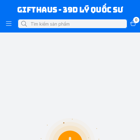
Gifthaus - 39D Lý Quốc Sư
0