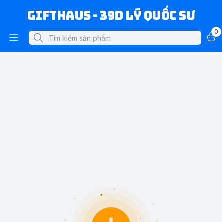
Gifthaus - 39D Lý Quốc Sư
0