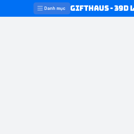
Gifthaus - 39D 
Danh mục