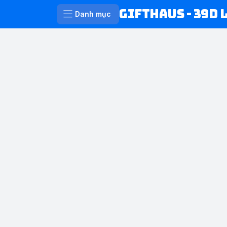
Gifthaus - 39D 
Danh mục