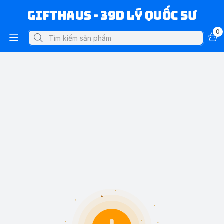
Gifthaus - 39D Lý Quốc Sư
0