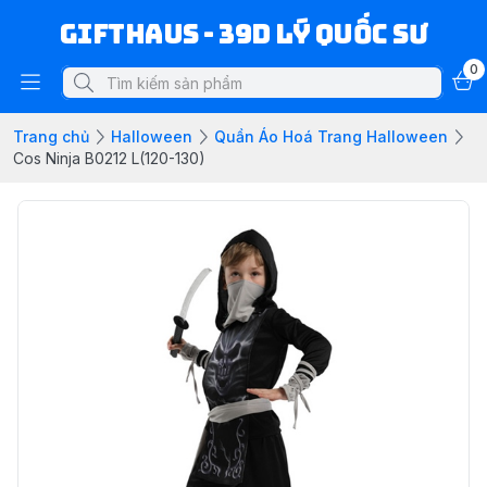
Gifthaus - 39D Lý Quốc Sư
0
Trang chủ
Halloween
Quần Áo Hoá Trang Halloween
Cos Ninja B0212 L(120-130)