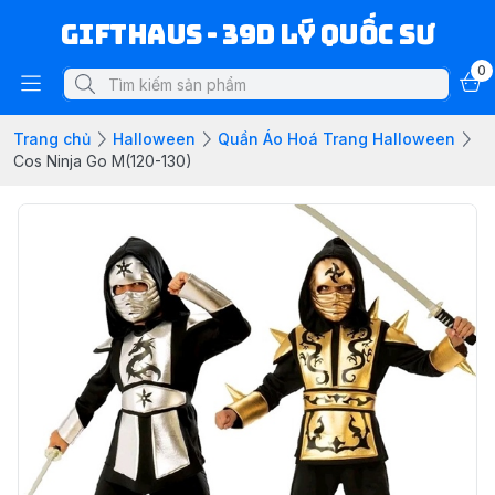
Gifthaus - 39D Lý Quốc Sư
0
Trang chủ
Halloween
Quần Áo Hoá Trang Halloween
Cos Ninja Go M(120-130)