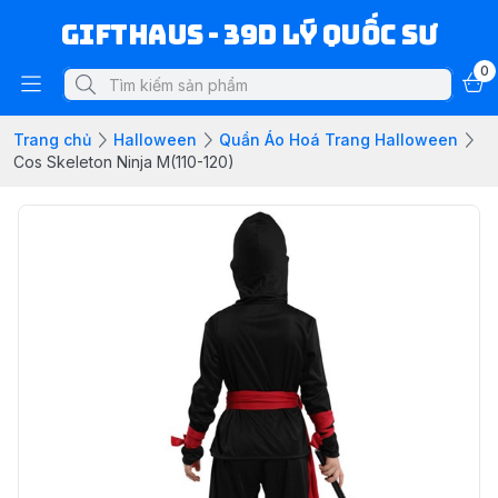
Gifthaus - 39D Lý Quốc Sư
0
Trang chủ
Halloween
Quần Áo Hoá Trang Halloween
Cos Skeleton Ninja M(110-120)