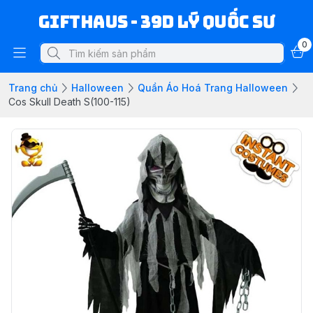
Gifthaus - 39D Lý Quốc Sư
0
Trang chủ
Halloween
Quần Áo Hoá Trang Halloween
Cos Skull Death S(100-115)