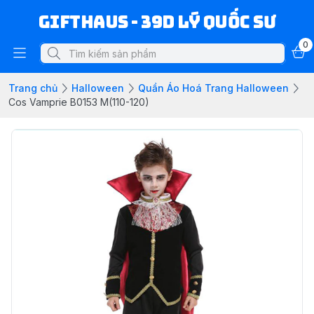
Gifthaus - 39D Lý Quốc Sư
0
Trang chủ
Halloween
Quần Áo Hoá Trang Halloween
Cos Vamprie B0153 M(110-120)