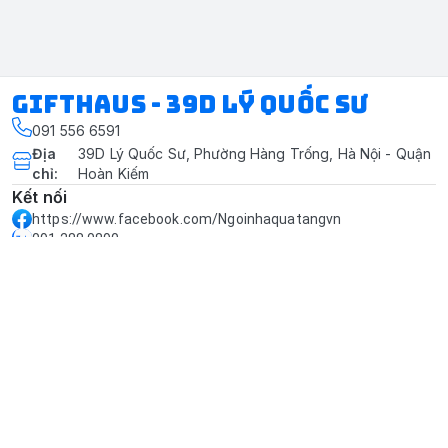
Gifthaus - 39D Lý Quốc Sư
091 556 6591
Địa
39D Lý Quốc Sư, Phường Hàng Trống, Hà Nội - Quận
chỉ
:
Hoàn Kiếm
Kết nối
https://www.facebook.com/Ngoinhaquatangvn
091 288 0890
tiencuongtn18@gmail.com
Giới thiệu