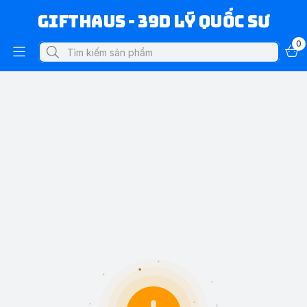
Gifthaus - 39D Lý Quốc Sư
0