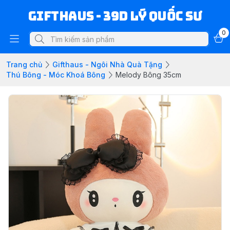
Gifthaus - 39D Lý Quốc Sư
0
Trang chủ
Gifthaus - Ngôi Nhà Quà Tặng
Thú Bông - Móc Khoá Bông
Melody Bông 35cm